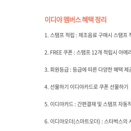
이디야 멤버스 혜택 정리
1. 스탬프 적립 : 제조음료 구매시 스탬프
2. FREE 쿠폰 : 스탬프 12개 적립시 아
3. 회원등급 : 등급에 따른 다양한 혜택 제
4. 선물하기 이디야카드로 쿠폰 선물하기
5. 이디야카드 : 간편결재 및 스탬프 자동
6. 이디야오더(스마트오더) : 스타벅스의