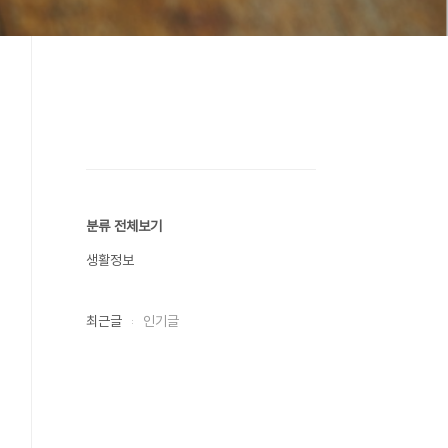
분류 전체보기
생활정보
최근글
인기글