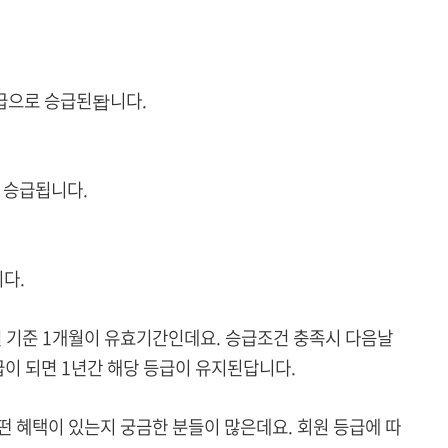
등급으로 승급된돱니다.
로 승급됩니다.
니다.
 기준 1개월이 유효기간인데요. 승급조건 충족시 다음날
급이 되면 1년간 해당 등급이 유지된답니다.
떤 혜택이 있는지 궁금한 분들이 많은데요. 회원 등급에 따