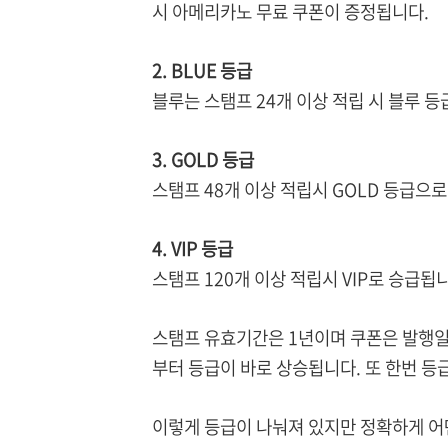
시 아메리카노 무료 쿠폰이 증정됩니다.
2. BLUE 등급
블루는 스탬프 24개 이상 적립 시 블루 
3. GOLD 등급
스탬프 48개 이상 적립시 GOLD 등급으
4. VIP 등급
스탬프 120개 이상 적립시 VIP로 승급됩
스탬프 유효기간은 1년이며 쿠폰은 발행일
부터 등급이 바로 상승됩니다. 또 한번 등
이렇게 등급이 나눠져 있지만 정확하게 어