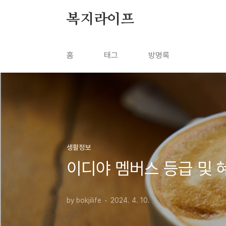
본문 바로가기
복지라이프
홈
태그
방명록
생활정보
이디야 멤버스 등급 및 
by bokjilife
2024. 4. 10.